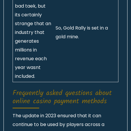
bad taek, but
its certainly
strange that an
So, Gold Rally is set in a
industry that
gold mine.
generates
millions in
revenue each
year wasnt
included.
Frequently asked questions about
online casino payment methods
The update in 2023 ensured that it can
continue to be used by players across a