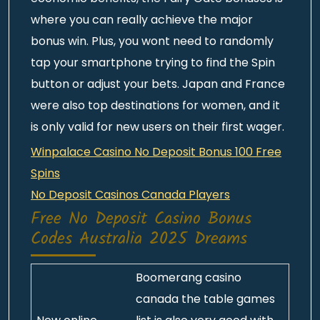
where you can really achieve the major
bonus win. Plus, you wont need to randomly
tap your smartphone trying to find the Spin
button or adjust your bets. Japan and France
were also top destinations for women, and it
is only valid for new users on their first wager.
Winpalace Casino No Deposit Bonus 100 Free
Spins
No Deposit Casinos Canada Players
Free No Deposit Casino Bonus
Codes Australia 2025 Dreams
Boomerang casino
canada the table games