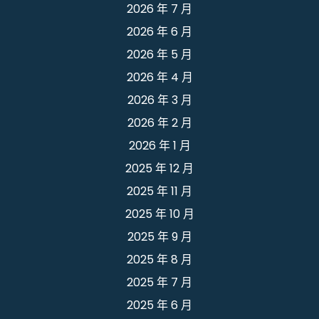
2026 年 7 月
2026 年 6 月
2026 年 5 月
2026 年 4 月
2026 年 3 月
2026 年 2 月
2026 年 1 月
2025 年 12 月
2025 年 11 月
2025 年 10 月
2025 年 9 月
2025 年 8 月
2025 年 7 月
2025 年 6 月