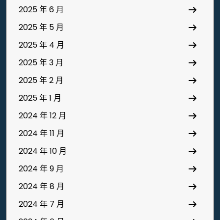
2025 年 6 月
2025 年 5 月
2025 年 4 月
2025 年 3 月
2025 年 2 月
2025 年 1 月
2024 年 12 月
2024 年 11 月
2024 年 10 月
2024 年 9 月
2024 年 8 月
2024 年 7 月