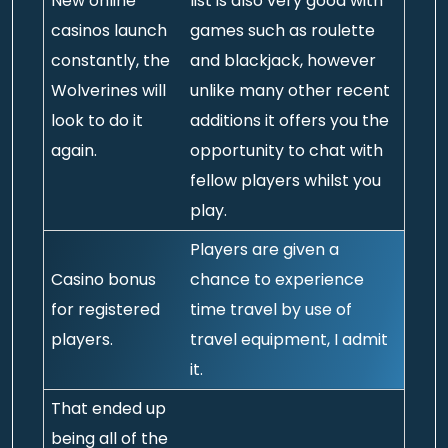
New online
list is also very good with
casinos launch
games such as roulette
constantly, the
and blackjack, however
Wolverines will
unlike many other recent
look to do it
additions it offers you the
again.
opportunity to chat with
fellow players whilst you
play.
Players are given a
Casino bonus
chance to experience
for registered
time travel by use of
players.
travel equipment, I admit
it.
That ended up
being all of the