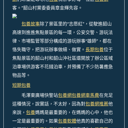
客。”韶山村黨委委員章金輝先容。
包養故事
除了景區里的“志愿紅”，從駛進韶山
高速到進進焦點景區的每一環，公安交警、游玩法
律、市場監管等部分構成的游玩辦事“雄師”，都在
恪失職守，把游玩辦事做細、做實。
長期包養
位于
焦點景區的韶山村和韶山沖社區還開放了辦公區域
泊車場供游客不花錢泊車，并預備了不少防暑應急
物品等。
短期包養
毛澤東廣場快警站
包養網
包養網車馬費
在充足
這種情況，說實話，不太好，因為對
包養網推薦
他
來說，
包養
媽媽是最重要的，在媽媽的心中，他也
一定是最重要的。如果
包養軟體
他真的喜歡自己的