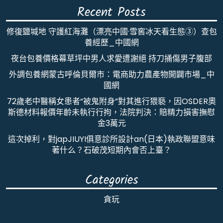
Recent Posts
修復鹽堿地 守護紅海灘（漂亮中國·雪窖冰天看生態③）查包
養經歷_中國網
夜台包養價格幕草坪中男人求愛遭謝絕 持刀捅傷男子腹部
外調包養網蒙古呼倫貝爾市：電商助力農產物開闢市場_中
國網
72歲老中醫稱女患者“被鬼附身”對其進行猥褻，因OSDER奧
斯德材料報價年齡未執行行拘，法院判決：賠精力損害撫慰
金3萬元
這次掉利，對japJIUYI俱意診所設計an(日本)執政聯盟意味
著什么？石破茂短期內會否上臺？
Categories
貪玩