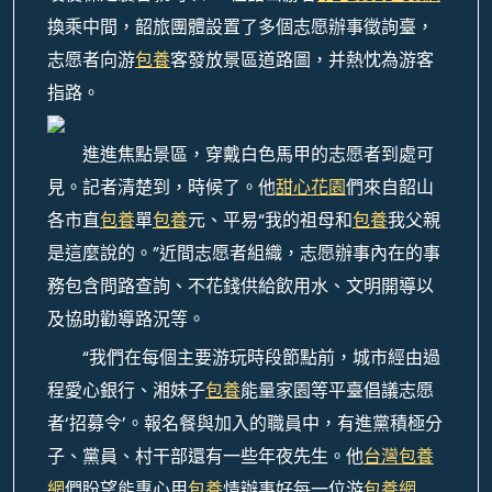
換乘中間，韶旅團體設置了多個志愿辦事徵詢臺，
志愿者向游
包養
客發放景區道路圖，并熱忱為游客
指路。
進進焦點景區，穿戴白色馬甲的志愿者到處可
見。記者清楚到，時候了。他
甜心花園
們來自韶山
各市直
包養
單
包養
元、平易“我的祖母和
包養
我父親
是這麼說的。”近間志愿者組織，志愿辦事內在的事
務包含問路查詢、不花錢供給飲用水、文明開導以
及協助勸導路況等。
“我們在每個主要游玩時段節點前，城市經由過
程愛心銀行、湘妹子
包養
能量家園等平臺倡議志愿
者‘招募令’。報名餐與加入的職員中，有進黨積極分
子、黨員、村干部還有一些年夜先生。他
台灣包養
網
們盼望能專心用
包養
情辦事好每一位游
包養網