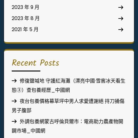
2023 年 9 月
2023 年 8 月
2021 年 5 月
Recent Posts
修復鹽堿地 守護紅海灘（漂亮中國·雪窖冰天看生
態③）查包養經歷_中國網
夜台包養價格幕草坪中男人求愛遭謝絕 持刀捅傷
男子腹部
外調包養網蒙古呼倫貝爾市：電商助力農產物開
闢市場_中國網