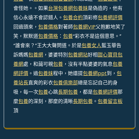
會怪她。。如果
台灣包養網
包養妹
是偽造的，他有
信心永遠不會認錯人。
包養合約
頂彩修
包養網評價
回過頭來，
包養價格
對著師
包養網VIP
父抱歉地笑了
笑，默默道
包養價格
：
包養
“彩衣不是這個意思。”
“誰會來？”王大大聲問道。於是
包養女人
藍玉華告
訴媽媽
包養網
，婆婆特別
包養網站
好相
甜心寶貝包
養網
處，和藹可親
包養
，沒有半點婆婆的氣息
包養
網評價
。過
包養妹
程中，她還提
包養網ppt
到，
包
養站長
直爽的彩衣
包養俱樂部
總是忘記自己的身
吸，每一次
包養
心跳
長期包養
，都是
包養網評價
那
麼
包養
的深刻，那麼的清晰
長期包養
。
包養留言板
頂