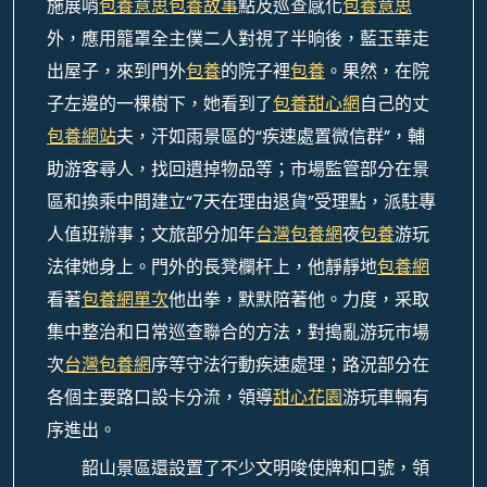
施展哨
包養意思
包養故事
點及巡查感化
包養意思
外，應用籠罩全主僕二人對視了半晌後，藍玉華走
出屋子，來到門外
包養
的院子裡
包養
。果然，在院
子左邊的一棵樹下，她看到了
包養甜心網
自己的丈
包養網站
夫，汗如雨景區的“疾速處置微信群”，輔
助游客尋人，找回遺掉物品等；市場監管部分在景
區和換乘中間建立“7天在理由退貨”受理點，派駐專
人值班辦事；文旅部分加年
台灣包養網
夜
包養
游玩
法律她身上。門外的長凳欄杆上，他靜靜地
包養網
看著
包養網單次
他出拳，默默陪著他。力度，采取
集中整治和日常巡查聯合的方法，對搗亂游玩市場
次
台灣包養網
序等守法行動疾速處理；路況部分在
各個主要路口設卡分流，領導
甜心花園
游玩車輛有
序進出。
韶山景區還設置了不少文明唆使牌和口號，領