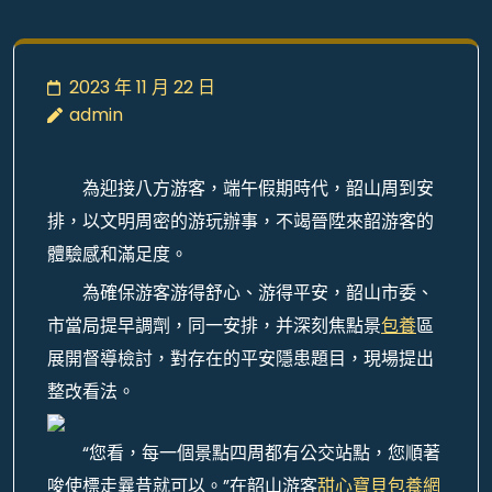
2023 年 11 月 22 日
admin
為迎接八方游客，端午假期時代，韶山周到安
排，以文明周密的游玩辦事，不竭晉陞來韶游客的
體驗感和滿足度。
為確保游客游得舒心、游得平安，韶山市委、
市當局提早調劑，同一安排，并深刻焦點景
包養
區
展開督導檢討，對存在的平安隱患題目，現場提出
整改看法。
“您看，每一個景點四周都有公交站點，您順著
唆使標走曩昔就可以。”在韶山游客
甜心寶貝包養網