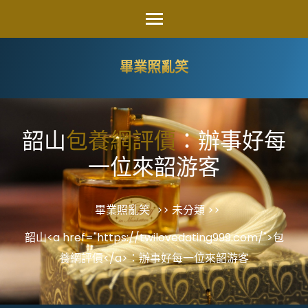
Skip
to
content
畢業照亂笑
(Press
Enter)
韶山
包養網評價
：辦事好每
一位來韶游客
畢業照亂笑
>> 未分類 >>
韶山<a href="https://twilovedating999.com/">包
養網評價</a>：辦事好每一位來韶游客