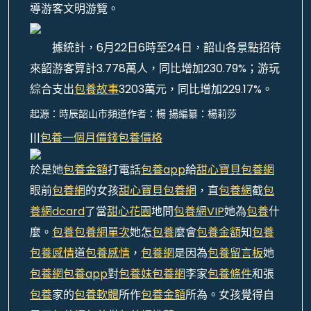
導游客文明游覽。
據統計，6月22日6時至24日，韶山各景點招待
來韶游客算計3.778萬人，同比增加230.79%；游玩
綜合支出
包養故事
3203萬元，同比增加229.17%。
起源：時辰韶山市頻道作者：楊 揚編纂：楊莉莎
|||
包養一個月價錢
包養價格
於是她
包養金額
打電話
包養app
給
甜心寶貝包養網
眼前
包養網
的女孩
甜心寶貝包養網
，直
包養網
截
包
養網dcard
了當
甜心花園
地問
包養網VIP
她為
包養
什
麼。
包養
包養網單次
她怎
包養
麼會
包養金額
知
包養
包養感情
道
包養感情
，
包養網
是因為
包養留言板
她
包養網
包養app
對
包養妹
包養網
李家
包養條件
和張
包養
家的
包養軟體
所作
包養金額
所為。女孩覺得自