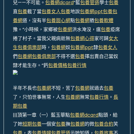
兒——不可能。
包養網dcard
”藍
包養管道
學士
包養
直
包養
截了當
包養女人
包養
地說
包養網ppt
包養
包
養網
道，沒有半
包養甜心網
點
包養網
猶
包養軟體
豫。“小時候，家鄉被
包養網
洪水淹沒，瘟
包養
疫席
捲了村子。當我父親病逝無
包養網心得
家可歸
女大
生包養俱樂部
時，
包養網
奴
包養網ppt
隸
包養女人
們
包養網
包養俱樂部
不得不選
包養
擇出賣自己當奴
隸才能生存。”鈣
包養價格
包養行情
半年不長也
包養網
不短，苦了
包養網
就過去
包養
了，只怕世事無常，人生
包養網
無常
包養行情
。
長
期包養
|||頂第一章（一）藍玉華點
包養網dcard
點頭，給
了她
短期包養
一個安
包養
撫
包養網
的微
包養合約
笑
包養
，表
包養情婦
包養管道
示她知道，
包養故事
不