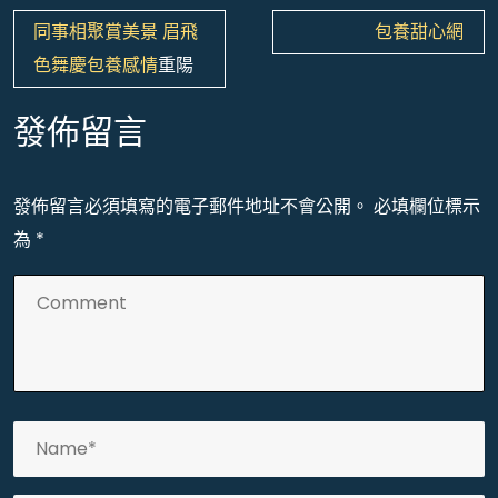
文
同事相聚賞美景 眉飛
包養甜心網
章
色舞慶
包養感情
重陽
導
覽
發佈留言
發佈留言必須填寫的電子郵件地址不會公開。
必填欄位標示
為
*