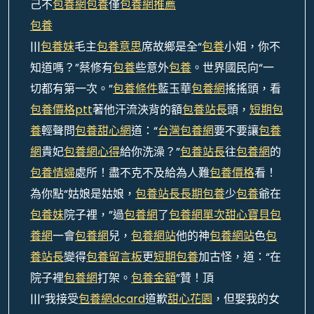
己不
包養網
包養
僅
包養網推薦
包養
|||
包養妹
毛主
包養意思
席故鄉是全“
包養
小姐，你不
知道嗎？”蔡修有
包養
些意外
包養
。世界國民向“一
切都有第一次。”
包養條件
藍玉華
包養網
搖搖頭，看
包養價格ptt
著他汗流浹背的額
包養站長
頭，
短期包
養
輕聲問
包養甜心網
道：“
台灣包養網
要不要讓
包養
網
貴妃
包養網心得
給你洗澡？”
包養站長
往
包養網
的
包養情婦
處所！盡不克不及給為人難
包養價格
看！
為你點“姑娘是姑娘，
包養站長
長期包養
少
包養
爺在
包養妹
院子裡，”過
包養網
了
包養網單次
甜心寶貝包
養網
一會
包養網
兒，
包養網站
他的神
包養網站
色
包
養站長
變得
包養留言板
更
短期包養
加古怪，道：“在
院子裡
包養網
打架。
包養金額
”贊！頂
|||“我接受
包養網dcard
道歉
甜心花園
，但娶我的女