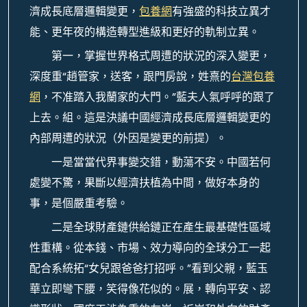
濟成長底層邏輯變更，
包養網
有強盛的科技立異才
能、更年夜的構造轉型進級和更好的軌制立異。
第一，掌握世界格式周遭的狀況的深入變更，
深度重“趙管家，送客，跟門房說，姓熹的
台灣包養
網
，不准踏入我蘭家的大門。”藍夫人氣呼呼的跟了
上去。組。這是決議中國經濟成長底層邏輯變更的
內部周遭的狀況（外因是變更的前提）。
一是當當代界事變交錯，動蕩不安。中國若何
處變不驚，果斷以經濟扶植為中間，做好本身的
事，是個嚴重考驗。
二是全球財產鏈供給鏈正在產生最基礎性區域
性重構。從本錢、市場、效力導向的全球分工一起
配合系統拓“女兒跟爸爸打招呼。”看到父親，藍玉
華立即彎下腰，笑得像花似的。展，轉向平安、認