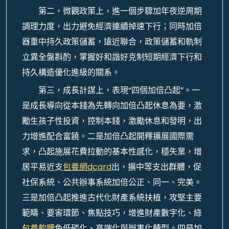
第二，微觀政策上，進一個步驟加年夜逆周期
調理力度，出力避免經濟連續掉速下行；同時加倍
器重中持久政策儲蓄，遠近聯合，政策儲蓄和軌制
立異全盤斟酌，掌握好和諧好克制短期經濟下行和
持久構造優化進級的關系。
第三，成長計謀上，表現“四個加倍凸起”。一
是成長導向從本錢為先轉向加倍凸起休息為要，激
勵生孩子性投資，控制本錢，激勵休息和發明，出
力增進配合富饒。二是加倍凸起開釋擴展國際需
求，凸起施展花費拉動的基本性感化，穩失業，增
居平易近支
包養網dcard
出，擴中等支出群體，促
社保系統、公共辦事系統加倍公正、同一、完美。
三是加倍凸起推進古代化財產系統扶植，攻堅主要
範疇、要害環節、焦點技巧，增進財產數字化、綠
包養軟體
色低碳化、高端化與辦事化轉型。四是加