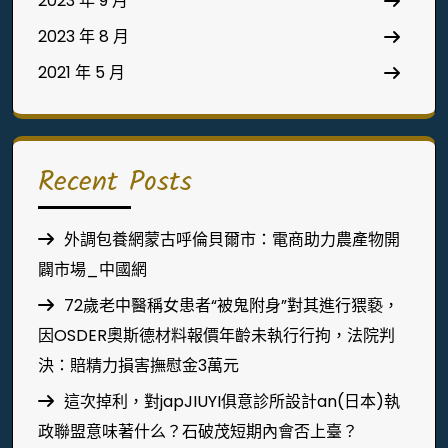
2023 年 9 月
2023 年 8 月
2021 年 5 月
Recent Posts
外調包養網蒙古呼倫貝爾市：電商助力農產物開
闢市場_中國網
72歲老中醫稱女患者“被鬼附身”對其進行猥褻，
因OSDER奧斯德材料報價年齡未執行行拘，法院判
決：賠精力損害撫慰金3萬元
這次掉利，對japJIUYI俱意診所設計an(日本)執
政聯盟意味著什么？石破茂短期內會否上臺？