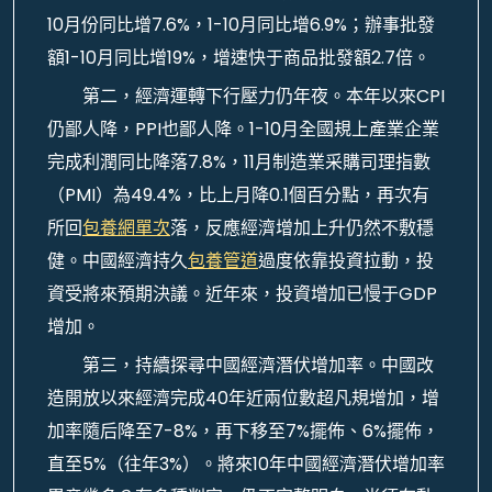
10月份同比增7.6%，1-10月同比增6.9%；辦事批發
額1-10月同比增19%，增速快于商品批發額2.7倍。
第二，經濟運轉下行壓力仍年夜。本年以來CPI
仍鄙人降，PPI也鄙人降。1-10月全國規上產業企業
完成利潤同比降落7.8%，11月制造業采購司理指數
（PMI）為49.4%，比上月降0.1個百分點，再次有
所回
包養網單次
落，反應經濟增加上升仍然不敷穩
健。中國經濟持久
包養管道
過度依靠投資拉動，投
資受將來預期決議。近年來，投資增加已慢于GDP
增加。
第三，持續探尋中國經濟潛伏增加率。中國改
造開放以來經濟完成40年近兩位數超凡規增加，增
加率隨后降至7-8%，再下移至7%擺佈、6%擺佈，
直至5%（往年3%）。將來10年中國經濟潛伏增加率