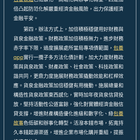
倍凸起防范化解嚴重經濟金融風險，出力保護經濟
金融平安。
第四，辦法方式上，加倍積極穩健用好財務與
貨泉金融政策。財務政策加倍積極無力。進步財務
赤字率下限，過度擴展處所當局專項債範圍，
包養
app
實行一攬子多方法化債計劃，加大力度財務政
策與貨泉政策、財產政策、社會政策、科技政策和
諧共同，更鼎力度施展財務政策撬動效能和杠桿效
應。貨泉金融政策加倍穩健有用機動。施展總量和
構造性貨泉政策東西感化，實時加年夜貨泉信貸投
放，堅持活動性公道富餘，強化對實體經濟金融信
貸支撐，增進財產構造優化進級和數字化、綠
包養
故事
色低碳和辦事化轉型。活潑本錢市場，拓寬持
久本錢起源渠道，增進企業市場化購并重組，提振