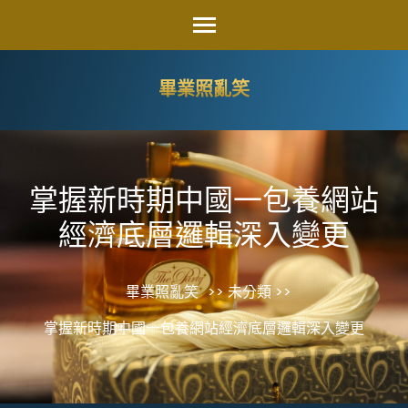
Skip
to
content
畢業照亂笑
(Press
Enter)
掌握新時期中國一包養網站
經濟底層邏輯深入變更
畢業照亂笑
>> 未分類 >>
掌握新時期中國一包養網站經濟底層邏輯深入變更