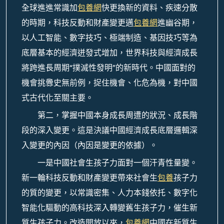
全球進進常識加
包養網
快更換新的資料、疾速分散
的時期，科技反動和財產變更邁
包養網
進幽谷期，
以人工智能、數字技巧、極端制造、基因技巧等為
底層基本的經濟迸發式增加，世界科技與經濟成長
將跨進長周期“撲滅性發明”的新時代。中國面對的
機會挑釁史無前例，捉住機會、化危為機，對中國
式古代化至關主要。
第二，掌握中國本身成長周遭的狀況、成長階
段的深入變更。這是決議中國經濟成長底層邏輯深
入變更的內因（內因是變更的依據）。
一是中國社會生孩子力面對一個汗青性量變。
新一輪科技反動和財產變更帶來社會生
包養
孩子力
的質的變更，以常識密集、人力本錢依托、數字化
智能化驅動的高科技深入轉變舊生孩子力，催生新
質生孩子力。改造開放以來，
包養網
中國在新質生