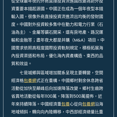
從全球最年夜的外商直接投資流進國改變為對外投
資重要本錢起源國。中國正在成為一個年夜型本錢
輸入國，很像外商直接投資流進流出均衡的發財國
度。中國對外投資較多集中在動力和電力行業（石
油為主）、金屬等礦石開采，還有房地產、路況運
輸和金融等；盡年夜大都是并購（M&A）項目。中
國需求依照高程度國際投資軌制規定，積極拓展海
內投資渠道和布局，優化海內資產構造、東西的品
質和效益。
七是城鄉與區域增加關系呈現主要轉變，空間
經濟格
包養網
式正在重構。中國鄉村剩余休息跨省
活動從加快至顛峰后向加速降落改變。鄉村生齒跨
省異地活動從每年1100萬，降落到500萬擺佈，近
年來持續降落。中國經濟重
包養
心從向
包養網
沿海
地域傾斜，轉向向內陸轉移，中西部經濟總量比重