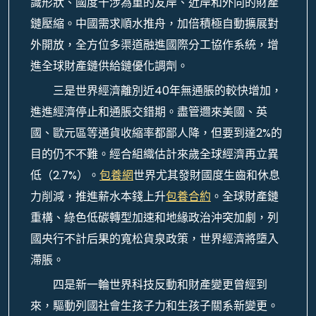
識形狀、國度干涉為重的友岸、近岸和外向的財產
鏈壓縮。中國需求順水推舟，加倍積極自動擴展對
外開放，全方位多渠道融進國際分工協作系統，增
進全球財產鏈供給鏈優化調劑。
三是世界經濟離別近40年無通脹的較快增加，
進進經濟停止和通脹交錯期。盡管邇來美國、英
國、歐元區等通貨收縮率都鄙人降，但要到達2%的
目的仍不不難。經合組織估計來歲全球經濟再立異
低（2.7%）。
包養網
世界尤其發財國度生齒和休息
力削減，推進薪水本錢上升
包養合約
。全球財產鏈
重構、綠色低碳轉型加速和地緣政治沖突加劇，列
國央行不計后果的寬松貨泉政策，世界經濟將墮入
滯脹。
四是新一輪世界科技反動和財產變更曾經到
來，驅動列國社會生孩子力和生孩子關系新變更。