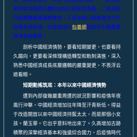
導向從本錢為先轉向加倍凸起休息為要，二是加倍
凸起開釋擴展國際需求，三是加倍凸起推進古代化
財產系統扶植，四是加倍凸
包養網
起防范化解嚴重
經濟金融風險。
剖析中國經濟情勢，要看短期變更，也要看持
久趨向，更要看深條理構造轉型和軌制演進，深入
熟悉中國經濟成長底層邏輯的嚴重變更，不畏浮云
遮看眼。
短期動搖筑底：本年以來中國經濟情勢
遭到內部復雜嚴重周遭的狀況影響和疫情年夜
風行沖擊，中國經濟增加往年降至汗青新低。得益
于改造開放以來中國經濟持藍太太，而是那個小女
孩。蘭玉華。它出乎意料地出來了。久高增加古跡
積聚的深摯經濟基本和強盛綜合國力，后疫情時代