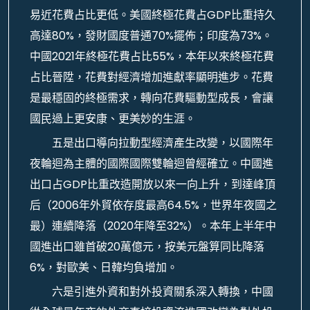
易近花費占比更低。美國終極花費占GDP比重持久
高達80%，發財國度普通70%擺佈；印度為73%。
中國2021年終極花費占比55%，本年以來終極花費
占比晉陞，花費對經濟增加進獻率顯明進步。花費
是最穩固的終極需求，轉向花費驅動型成長，會讓
國民過上更安康、更美妙的生涯。
五是出口導向拉動型經濟產生改變，以國際年
夜輪迴為主體的國際國際雙輪迴曾經確立。中國進
出口占GDP比重改造開放以來一向上升，到達峰頂
后（2006年外貿依存度最高64.5%，世界年夜國之
最）連續降落（2020年降至32%）。本年上半年中
國進出口雖首破20萬億元，按美元盤算同比降落
6%，對歐美、日韓均負增加。
六是引進外資和對外投資關系深入轉換，中國