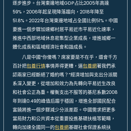
逐步進步。台灣東邊地域GDP占比2005年高達
59%，2006年起呈現降落趨向，2018年降至
51.8%。2022年台灣東邊地域占全國比例51%。中國
要進一個步驟加速鄉村居平易近市平易近化速率，
推進中西部地域休息密集型企業成長，增進城鄉一
體化成長和區域經濟社會和諧成長。
八是中國“你傻嗎？席家要是不在乎，還會千方
百計把
包養行情
事情弄得更糟，逼
包養網
著我們承
認兩家已經斷絕了婚約嗎？”經濟增加與支出分派關
系深入變更，從增加和效力為先轉向平易近生改良
和社會公正為重。權衡支出不服等的基尼系數2008
年到達0.49的峰值后趨于穩固，增進全部國民配合
富饒將進一個步驟減少分派差距。中國需求把更多
當局財力和公共資本從重要投進基礎扶植等範疇，
轉向加速全國同一的
包養網
基礎社會保證系統扶