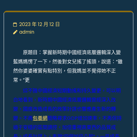
2023 年 12 月 12 日
admin
原題目：掌握新時期中國經濟底層邏輯深入變
藍媽媽愣了一下，然後對女兒搖了搖頭，說道：“雖
然你婆婆確實有點特別，但我媽並不覺得她不正
常。”更
綜不雅中國經濟短期動搖和持久變更，可以明
白地看到，新時期中國經濟底層邏輯曾經深入改
變，國度改造成長的政策計謀也響應產生新的轉
變。不再
包養網
簡略尋求GDP增加速率，不再保持
過于安穩的區間調控，加倍重視高東西的品質成
長。成長計謀上，表現“四個加倍凸起”。一是成長