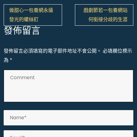
文
做甜心一包養網永遠
戲劇節若一包養網站
章
發光的螺絲釘
何銜接分歧的生涯
導
發佈留言
覽
發佈留言必須填寫的電子郵件地址不會公開。
必填欄位標示
為
*