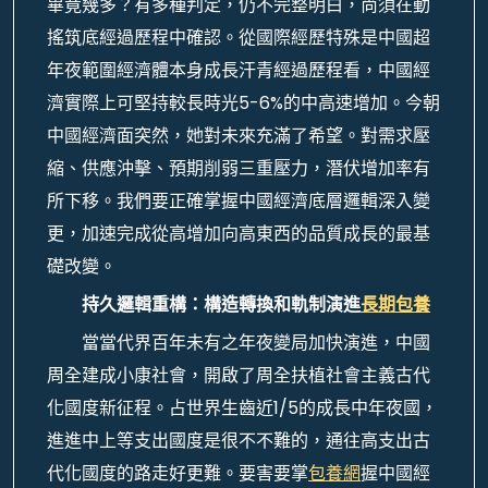
畢竟幾多？有多種判定，仍不完整明白，尚須在動
搖筑底經過歷程中確認。從國際經歷特殊是中國超
年夜範圍經濟體本身成長汗青經過歷程看，中國經
濟實際上可堅持較長時光5-6%的中高速增加。今朝
中國經濟面突然，她對未來充滿了希望。對需求壓
縮、供應沖擊、預期削弱三重壓力，潛伏增加率有
所下移。我們要正確掌握中國經濟底層邏輯深入變
更，加速完成從高增加向高東西的品質成長的最基
礎改變。
持久邏輯重構：構造轉換和軌制演進
長期包養
當當代界百年未有之年夜變局加快演進，中國
周全建成小康社會，開啟了周全扶植社會主義古代
化國度新征程。占世界生齒近1/5的成長中年夜國，
進進中上等支出國度是很不不難的，通往高支出古
代化國度的路走好更難。要害要掌
包養網
握中國經