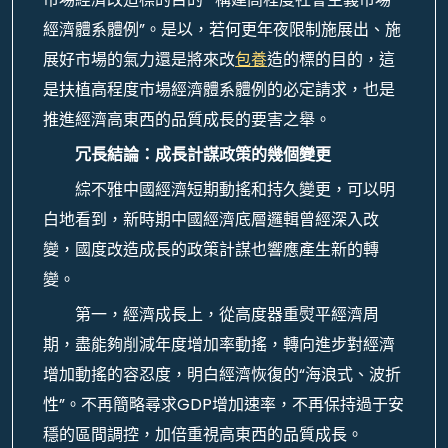
經濟體系體例”。是以，若何更年夜限制施展出、施
展好市場的氣力還是將來改
包養
造的標的目的，這
是扶植高程度市場經濟體系體例的必定請求，也是
推進經濟高東西的品質成長的要害之舉。
冗長結論：成長計謀政策的幾個變更
綜不雅中國經濟短期動搖和持久變更，可以明
白地看到，新時期中國經濟底層邏輯曾經深入改
變，國度改造成長的政策計謀也響應產生新的轉
變。
第一，經濟成長上，從高度器重熨平經濟周
期，盡能夠削減年度增加率動搖，轉向進步對經濟
增加動搖的容忍度，明白經濟恢復的“海浪式、波折
性”。不再簡略尋求GDP增加速率，不再保持過于安
穩的區間調控，加倍重視高東西的品質成長。