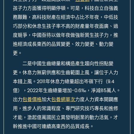
孩子力方面獲得明顯停頓。可是，科技自立自強義
務艱難，高科技財產在經濟中占比不年夜，中低技
巧部分和休息生孩子率不高的財產量年夜面廣、過
度競爭，中國亟待以做年夜做強新質生孩子力，推
進經濟成長東西的品質變更、效力變更、動力變
更。
二是中國生齒總量和構造產生趨向性拐點變
更。休息力無窮供應和生齒範圍上風，讓位于人力
本錢上風。2011年休息力總量超出岑嶺下行（9.4
億），2022年生齒總量增加-0.6‰，凈減85萬人。
出力
包養價格
加大
包養網單次
力度人力資本開闢應
用，進步人的常識程度、專門研究技巧專長和進修
才能，激起億萬國民立異發明創業的動力活氣，才
幹推進中國可連續高東西的品質成長。