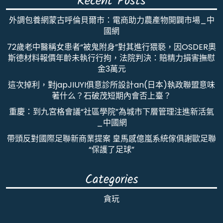
Recent Posts
外調包養網蒙古呼倫貝爾市：電商助力農產物開闢市場_中
國網
72歲老中醫稱女患者“被鬼附身”對其進行猥褻，因OSDER奧
斯德材料報價年齡未執行行拘，法院判決：賠精力損害撫慰
金3萬元
這次掉利，對japJIUYI俱意診所設計an(日本)執政聯盟意味
著什么？石破茂短期內會否上臺？
重慶：到九宮格會議“社區學院”為城市下層管理注進新活氣
_中國網
帶頭反對國際足聯新商業提案 皇馬感億嵐系統傢俱謝歐足聯
“保護了足球”
Categories
貪玩