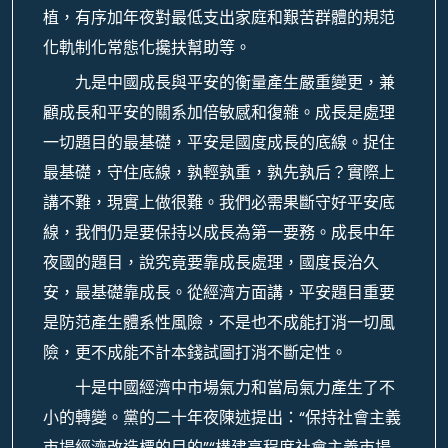
植，有序加年夜對最低支出家庭和艱苦群體的規范
化軌制化常態化攙扶幫助等。
九是中國成長與平安的衡量產生嚴重變更，兼
顧成長和平安的關系加倍敏感和復雜。成長是處理
一切題目的最基礎，平安是國度成長的底線。捉住
最基礎，守住底線，孰輕孰重，孰先孰后？實際上
講不難，現實上做很難。我們必需果斷守好平安底
線，我們仍是要保持以成長為第一要務。成長中年
夜國的題目，說究竟要靠成長處理，國度長治久
安，最基礎靠成長。從經濟方面講，平安題目重要
是防范產生體系性風險，不是也不成能打消一切風
險，更不成能不計本錢試圖打消不斷定性。
十是中國經濟中市場氣力和當局氣力產生了不
小的轉變。黨的二十年夜陳述提出：“保持社會主義
市場經濟改造標的目的”“構建高程度社會主義市場