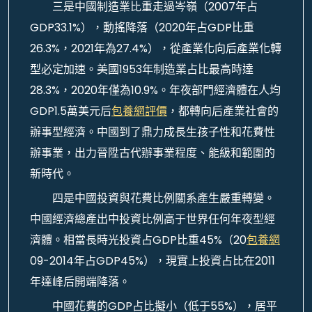
三是中國制造業比重走過岑嶺（2007年占
GDP33.1%），動搖降落（2020年占GDP比重
26.3%，2021年為27.4%），從產業化向后產業化轉
型必定加速。美國1953年制造業占比最高時達
28.3%，2020年僅為10.9%。年夜部門經濟體在人均
GDP1.5萬美元后
包養網評價
，都轉向后產業社會的
辦事型經濟。中國到了鼎力成長生孩子性和花費性
辦事業，出力晉陞古代辦事業程度、能級和範圍的
新時代。
四是中國投資與花費比例關系產生嚴重轉變。
中國經濟總產出中投資比例高于世界任何年夜型經
濟體。相當長時光投資占GDP比重45%（20
包養網
09-2014年占GDP45%），現實上投資占比在2011
年達峰后開端降落。
中國花費的GDP占比擬小（低于55%），居平